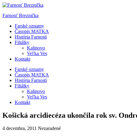
Skip
to
Farnosť Breznička
content
Farské oznamy
Časopis MATKA
História Farnosti
Filiálky
Kalinovo
Veľka Ves
Kontakt
Farské oznamy
Časopis MATKA
História Farnosti
Filiálky
Kalinovo
Veľka Ves
Kontakt
Košická arcidiecéza ukončila rok sv. Ondr
4 decembra, 2011
Nezaradené