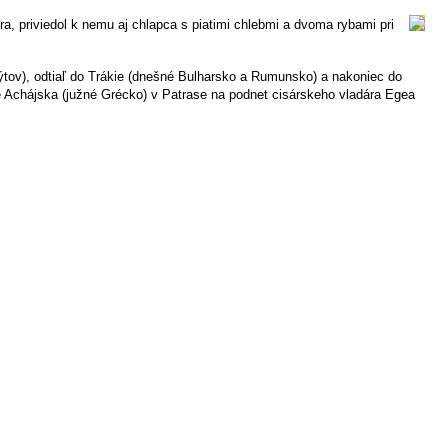
ra, priviedol k nemu aj chlapca s piatimi chlebmi a dvoma rybami pri
tov), odtiaľ do Trákie (dnešné Bulharsko a Rumunsko) a nakoniec do
te Achájska (južné Grécko) v Patrase na podnet cisárskeho vladára Egea