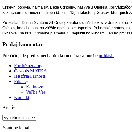
Cirkevní otcovia, najmä sv. Béda Ctihodný, nazývajú Ondreja
„privádzačom
zázračnom rozmnožení chleba (Jn 6, 1-13) a takisto aj Grékov, ktorí prišli z
Po zoslaní Ducha Svätého žil Ondrej zhruba dvanásť rokov v Jeruzaleme. 
Grécka, kde dosiahol najväčšie apoštolské úspechy. Pohanské chrámy zostal
ukrižovali na kríži v podobe písmena X. Nepribili ho klincami, len ho priviazal
Pridaj komentár
Prepáčte, ale pred zanechaním komentára sa musíte
prihlásiť
.
Farské oznamy
Časopis MATKA
História Farnosti
Filiálky
Kalinovo
Veľka Ves
Kontakt
Archív
Archív
Youtube kanál