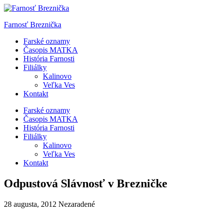
Skip
to
Farnosť Breznička
content
Farské oznamy
Časopis MATKA
História Farnosti
Filiálky
Kalinovo
Veľka Ves
Kontakt
Farské oznamy
Časopis MATKA
História Farnosti
Filiálky
Kalinovo
Veľka Ves
Kontakt
Odpustová Slávnosť v Brezničke
28 augusta, 2012
Nezaradené