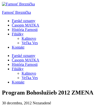
Skip
to
Farnosť Breznička
content
Farské oznamy
Časopis MATKA
História Farnosti
Filiálky
Kalinovo
Veľka Ves
Kontakt
Farské oznamy
Časopis MATKA
História Farnosti
Filiálky
Kalinovo
Veľka Ves
Kontakt
Program Bohoslužieb 2012 ZMENA
30 decembra, 2012
Nezaradené