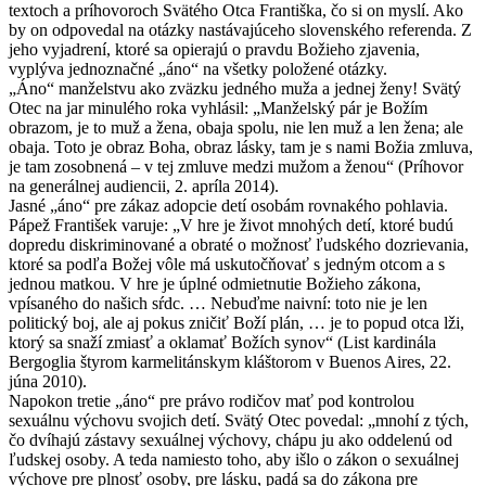
textoch a príhovoroch Svätého Otca Františka, čo si on myslí. Ako
by on odpovedal na otázky nastávajúceho slovenského referenda. Z
jeho vyjadrení, ktoré sa opierajú o pravdu Božieho zjavenia,
vyplýva jednoznačné „áno“ na všetky položené otázky.
„Áno“ manželstvu ako zväzku jedného muža a jednej ženy! Svätý
Otec na jar minulého roka vyhlásil: „Manželský pár je Božím
obrazom, je to muž a žena, obaja spolu, nie len muž a len žena; ale
obaja. Toto je obraz Boha, obraz lásky, tam je s nami Božia zmluva,
je tam zosobnená – v tej zmluve medzi mužom a ženou“ (Príhovor
na generálnej audiencii, 2. apríla 2014).
Jasné „áno“ pre zákaz adopcie detí osobám rovnakého pohlavia.
Pápež František varuje: „V hre je život mnohých detí, ktoré budú
dopredu diskriminované a obraté o možnosť ľudského dozrievania,
ktoré sa podľa Božej vôle má uskutočňovať s jedným otcom a s
jednou matkou. V hre je úplné odmietnutie Božieho zákona,
vpísaného do našich sŕdc. … Nebuďme naivní: toto nie je len
politický boj, ale aj pokus zničiť Boží plán, … je to popud otca lži,
ktorý sa snaží zmiasť a oklamať Božích synov“ (List kardinála
Bergoglia štyrom karmelitánskym kláštorom v Buenos Aires, 22.
júna 2010).
Napokon tretie „áno“ pre právo rodičov mať pod kontrolou
sexuálnu výchovu svojich detí. Svätý Otec povedal: „mnohí z tých,
čo dvíhajú zástavy sexuálnej výchovy, chápu ju ako oddelenú od
ľudskej osoby. A teda namiesto toho, aby išlo o zákon o sexuálnej
výchove pre plnosť osoby, pre lásku, padá sa do zákona pre