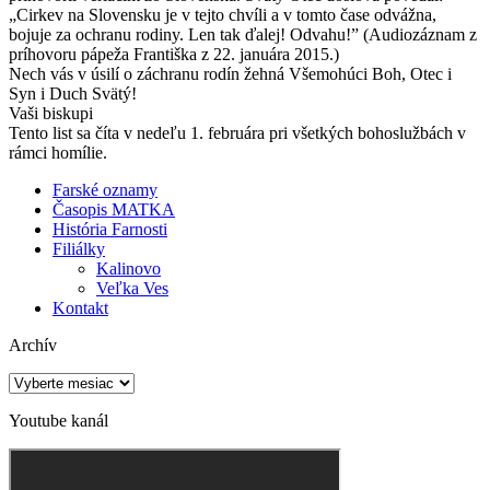
„Cirkev na Slovensku je v tejto chvíli a v tomto čase odvážna,
bojuje za ochranu rodiny. Len tak ďalej! Odvahu!” (Audiozáznam z
príhovoru pápeža Františka z 22. januára 2015.)
Nech vás v úsilí o záchranu rodín žehná Všemohúci Boh, Otec i
Syn i Duch Svätý!
Vaši biskupi
Tento list sa číta v nedeľu 1. februára pri všetkých bohoslužbách v
rámci homílie.
Farské oznamy
Časopis MATKA
História Farnosti
Filiálky
Kalinovo
Veľka Ves
Kontakt
Archív
Archív
Youtube kanál