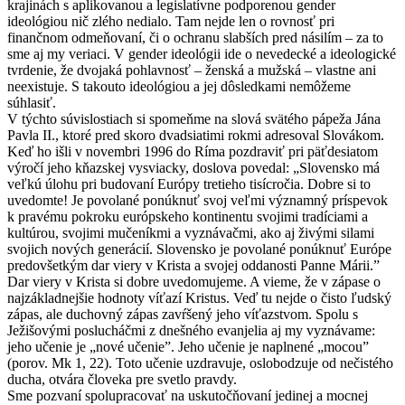
krajinách s aplikovanou a legislatívne podporenou gender
ideológiou nič zlého nedialo. Tam nejde len o rovnosť pri
finančnom odmeňovaní, či o ochranu slabších pred násilím – za to
sme aj my veriaci. V gender ideológii ide o nevedecké a ideologické
tvrdenie, že dvojaká pohlavnosť – ženská a mužská – vlastne ani
neexistuje. S takouto ideológiou a jej dôsledkami nemôžeme
súhlasiť.
V týchto súvislostiach si spomeňme na slová svätého pápeža Jána
Pavla II., ktoré pred skoro dvadsiatimi rokmi adresoval Slovákom.
Keď ho išli v novembri 1996 do Ríma pozdraviť pri päťdesiatom
výročí jeho kňazskej vysviacky, doslova povedal: „Slovensko má
veľkú úlohu pri budovaní Európy tretieho tisícročia. Dobre si to
uvedomte! Je povolané ponúknuť svoj veľmi významný príspevok
k pravému pokroku európskeho kontinentu svojimi tradíciami a
kultúrou, svojimi mučeníkmi a vyznávačmi, ako aj živými silami
svojich nových generácií. Slovensko je povolané ponúknuť Európe
predovšetkým dar viery v Krista a svojej oddanosti Panne Márii.”
Dar viery v Krista si dobre uvedomujeme. A vieme, že v zápase o
najzákladnejšie hodnoty víťazí Kristus. Veď tu nejde o čisto ľudský
zápas, ale duchovný zápas zavŕšený jeho víťazstvom. Spolu s
Ježišovými poslucháčmi z dnešného evanjelia aj my vyznávame:
jeho učenie je „nové učenie”. Jeho učenie je naplnené „mocou”
(porov. Mk 1, 22). Toto učenie uzdravuje, oslobodzuje od nečistého
ducha, otvára človeka pre svetlo pravdy.
Sme pozvaní spolupracovať na uskutočňovaní jedinej a mocnej