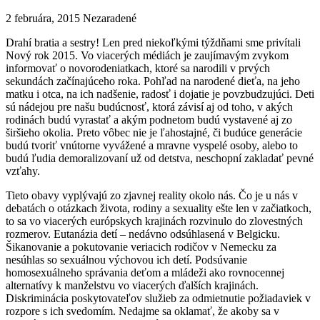
2 februára, 2015
Nezaradené
Drahí bratia a sestry! Len pred niekoľkými týždňami sme privítali
Nový rok 2015. Vo viacerých médiách je zaujímavým zvykom
informovať o novorodeniatkach, ktoré sa narodili v prvých
sekundách začínajúceho roka. Pohľad na narodené dieťa, na jeho
matku i otca, na ich nadšenie, radosť i dojatie je povzbudzujúci. Deti
sú nádejou pre našu budúcnosť, ktorá závisí aj od toho, v akých
rodinách budú vyrastať a akým podnetom budú vystavené aj zo
širšieho okolia. Preto vôbec nie je ľahostajné, či budúce generácie
budú tvoriť vnútorne vyvážené a mravne vyspelé osoby, alebo to
budú ľudia demoralizovaní už od detstva, neschopní zakladať pevné
vzťahy.
Tieto obavy vyplývajú zo zjavnej reality okolo nás. Čo je u nás v
debatách o otázkach života, rodiny a sexuality ešte len v začiatkoch,
to sa vo viacerých európskych krajinách rozvinulo do zlovestných
rozmerov. Eutanázia detí – nedávno odsúhlasená v Belgicku.
Šikanovanie a pokutovanie veriacich rodičov v Nemecku za
nesúhlas so sexuálnou výchovou ich detí. Podsúvanie
homosexuálneho správania deťom a mládeži ako rovnocennej
alternatívy k manželstvu vo viacerých ďalších krajinách.
Diskriminácia poskytovateľov služieb za odmietnutie požiadaviek v
rozpore s ich svedomím. Nedajme sa oklamať, že akoby sa v