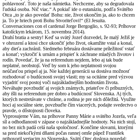
pohlavnosť. Toto je naša námietka. Nechceme, aby sa degradovala
ľudská osoba. Nič viac.“ A pokiaľ ide o eutanáziu, podľa Svätého
Otca „to je ako povedať Bohu: nie, život ukončím ja, ako to chcem
ja. To je hriech proti Bohu Stvoriteľovi!“ (El Jesuita.
Conversaciones con el cardenal Jorge Bergoglio, s. 92-93; Príhovor
katolíckym lekárom, 15. novembra 2014).
Drahí bratia a sestry! Keď sa svätý Jozef dozvedel, že malý Ježiš je
v ohrození a ktosi chce ukončiť jeho život, okamžite vstal a konal,
aby dieťa zachránil. Siedmeho februára dostávame príležitosť vstať
a konať; vykročiť k urnám a prispieť k záchrane mladých životov i
rodín. Povedať, že ja na referendum nejdem, lebo aj tak bude
neplatné, neobstojí. Veď by som k jeho neplatnosti svojou
neúčasťou prispel aj ja. Nie každej generácii sa dostáva možnosť
rozhodovať o budúcnosti svojej vlasti; my sa ocitáme pred výzvou
vyjadriť svoj postoj voči najzákladnejším hodnotám života.
Neváhajte povzbudiť aj svojich známych, priateľov či príbuzných,
aby išli na referendum pre dobro a budúcnosť Slovenska. Aj tých,
ktorých nestretávate v chráme, a rodina je pre nich dôležitá. Využite
hoci aj sociálne siete, povzbuďte čím viacerých, podajte svedectvo o
pravde, o dôstojnosti človeka.
Vyprosujeme Vám, na príhovor Panny Márie a svätého Jozefa, veľa
síl a odhodlanosti v zápase o najzákladnejšie hodnoty. Na nich stojí,
no bez nich padá celá naša spoločnosť. Končíme slovami, ktorými
sa pred niekoľkými dňami počas rannej omše pápež František
prihovoril veriacim zo Slovenska. Svätý Otec doslova povedal: