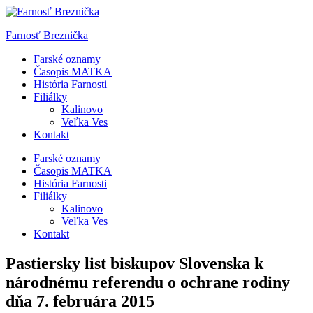
Skip
to
Farnosť Breznička
content
Farské oznamy
Časopis MATKA
História Farnosti
Filiálky
Kalinovo
Veľka Ves
Kontakt
Farské oznamy
Časopis MATKA
História Farnosti
Filiálky
Kalinovo
Veľka Ves
Kontakt
Pastiersky list biskupov Slovenska k
národnému referendu o ochrane rodiny
dňa 7. februára 2015