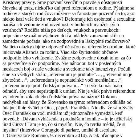
Kristovej pravdy. Sme pozvaní svedčiť o pravde a dôstojnosti
človeka aj teraz, niekoľko dní pred referendom o rodine. Pýtajme sa
rodičov a starých rodičov: môžeme sa ľahostajne prizerať na to, ako
niekto kazí vaše deti a vnukov? Deformuje ich osobnosť a sexualitu;
narúša ich vedomie zodpovednosti v budúcich manželských
vzťahoch? Rodičia túžia po deťoch, vnukoch a pravnukoch:
pripustíme sexuálnu výchovu detí a mládeže zameranú skôr na
zamedzenie počatia, ako na zodpovedné a láskyplné rodičovstvo?
Na tieto otázky dajme odpoveď účasťou na referende o rodine, ktoré
iniciovala Aliancia za rodinu. Viac ako štyristotisíc občanov
podporilo jeho vyhlásenie. Zvážme zodpovedne dosah toho, za čo
sa postavíme a čo podporíme. Nie náhodou bol v posledných
mesiacoch boj o naše vedomie a svedomie taký intenzívny. Počuli
sme zo všetkých strán: „referendum je pridrahé“…, „referendum je
zbytočné…“, „referendum je nepriateľské voči menšinám…“,
„referendum je proti ľudským právam…“ To všetko nás malo
odradiť, aby sme nepristúpili k urnám. Nie je však práve referendum
vyjadrením základného ľudského práva na názor? Dokonca
nechýbali ani hlasy, že Slovensko sa týmto referendom odkláňa od
údajnej línie Svätého Otca, pápeža Františka. Nie div, že sám Svätý
Otec František sa voči médiám už jednoznačne vymedzil, keď
povedal: „Dávam vyhlásenia a prednášam homílie – to je učiteľský
úrad Cirkvi! Tam je to, čo si myslím. Nie, čo tvrdia médiá, že si
myslím“ (Interview Coraggio di parlare, umiltà di ascoltare,
L’Osservatore Romano, 9. decembra 2014). A tak hľadajme v