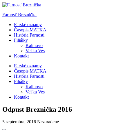
Skip
to
Farnosť Breznička
content
Farské oznamy
Časopis MATKA
História Farnosti
Filiálky
Kalinovo
Veľka Ves
Kontakt
Farské oznamy
Časopis MATKA
História Farnosti
Filiálky
Kalinovo
Veľka Ves
Kontakt
Odpust Breznička 2016
5 septembra, 2016
Nezaradené