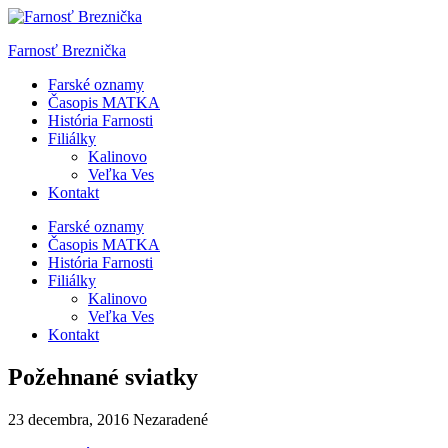
Skip
to
Farnosť Breznička
content
Farské oznamy
Časopis MATKA
História Farnosti
Filiálky
Kalinovo
Veľka Ves
Kontakt
Farské oznamy
Časopis MATKA
História Farnosti
Filiálky
Kalinovo
Veľka Ves
Kontakt
Požehnané sviatky
23 decembra, 2016
Nezaradené