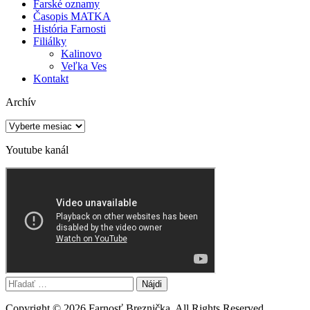
Farské oznamy
Časopis MATKA
História Farnosti
Filiálky
Kalinovo
Veľka Ves
Kontakt
Archív
Archív
Youtube kanál
Hľadať:
Copyright © 2026 Farnosť Breznička. All Rights Reserved.