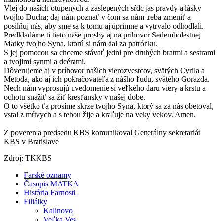
Vlej do našich otupených a zaslepených sŕdc jas pravdy a lásky
tvojho Ducha; daj nám poznať v čom sa nám treba zmeniť a
posilňuj nás, aby sme sa k tomu aj úprimne a vytrvalo odhodlali.
Predkladáme ti tieto naše prosby aj na príhovor Sedembolestnej
Matky tvojho Syna, ktorú si nám dal za patrónku.
S jej pomocou sa chceme stávať jedni pre druhých bratmi a sestrami
a tvojimi synmi a dcérami.
Dôverujeme aj v príhovor našich vierozvestcov, svätých Cyrila a
Metoda, ako aj ich pokračovateľa z nášho ľudu, svätého Gorazda.
Nech nám vyprosujú uvedomenie si veľkého daru viery a krstu a
ochotu snažiť sa žiť kresťansky v našej dobe.
O to všetko ťa prosíme skrze tvojho Syna, ktorý sa za nás obetoval,
vstal z mŕtvych a s tebou žije a kraľuje na veky vekov. Amen.
Z poverenia predsedu KBS komunikoval Generálny sekretariát
KBS v Bratislave
Zdroj: TKKBS
Farské oznamy
Časopis MATKA
História Farnosti
Filiálky
Kalinovo
Veľka Ves