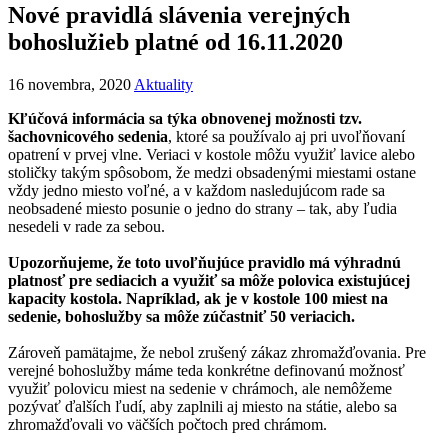
Nové pravidlá slávenia verejných
bohoslužieb platné od 16.11.2020
16 novembra, 2020
Aktuality
Kľúčová informácia sa týka obnovenej možnosti tzv.
šachovnicového sedenia
, ktoré sa používalo aj pri uvoľňovaní
opatrení v prvej vlne. Veriaci v kostole môžu využiť lavice alebo
stoličky takým spôsobom, že medzi obsadenými miestami ostane
vždy jedno miesto voľné, a v každom nasledujúcom rade sa
neobsadené miesto posunie o jedno do strany – tak, aby ľudia
nesedeli v rade za sebou.
Upozorňujeme, že toto uvoľňujúce pravidlo má výhradnú
platnosť pre sediacich a využiť sa môže polovica existujúcej
kapacity kostola. Napríklad, ak je v kostole 100 miest na
sedenie, bohoslužby sa môže zúčastniť 50 veriacich.
Zároveň pamätajme, že nebol zrušený zákaz zhromažďovania. Pre
verejné bohoslužby máme teda konkrétne definovanú možnosť
využiť polovicu miest na sedenie v chrámoch, ale nemôžeme
pozývať ďalších ľudí, aby zaplnili aj miesto na státie, alebo sa
zhromažďovali vo väčších počtoch pred chrámom.