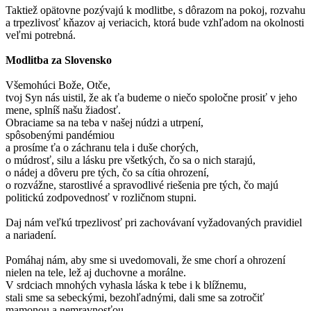
Taktiež opätovne pozývajú k modlitbe, s dôrazom na pokoj, rozvahu
a trpezlivosť kňazov aj veriacich, ktorá bude vzhľadom na okolnosti
veľmi potrebná.
Modlitba za Slovensko
Všemohúci Bože, Otče,
tvoj Syn nás uistil, že ak ťa budeme o niečo spoločne prosiť v jeho
mene, splníš našu žiadosť.
Obraciame sa na teba v našej núdzi a utrpení,
spôsobenými pandémiou
a prosíme ťa o záchranu tela i duše chorých,
o múdrosť, silu a lásku pre všetkých, čo sa o nich starajú,
o nádej a dôveru pre tých, čo sa cítia ohrození,
o rozvážne, starostlivé a spravodlivé riešenia pre tých, čo majú
politickú zodpovednosť v rozličnom stupni.
Daj nám veľkú trpezlivosť pri zachovávaní vyžadovaných pravidiel
a nariadení.
Pomáhaj nám, aby sme si uvedomovali, že sme chorí a ohrození
nielen na tele, lež aj duchovne a morálne.
V srdciach mnohých vyhasla láska k tebe i k blížnemu,
stali sme sa sebeckými, bezohľadnými, dali sme sa zotročiť
mamonou a nemravnosťou.