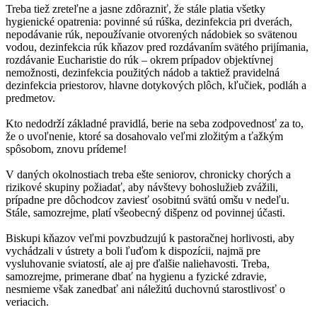
Treba tiež zreteľne a jasne zdôrazniť, že stále platia všetky
hygienické opatrenia: povinné sú rúška, dezinfekcia pri dverách,
nepodávanie rúk, nepoužívanie otvorených nádobiek so svätenou
vodou, dezinfekcia rúk kňazov pred rozdávaním svätého prijímania,
rozdávanie Eucharistie do rúk – okrem prípadov objektívnej
nemožnosti, dezinfekcia použitých nádob a taktiež pravidelná
dezinfekcia priestorov, hlavne dotykových plôch, kľučiek, podláh a
predmetov.
Kto nedodrží základné pravidlá, berie na seba zodpovednosť za to,
že o uvoľnenie, ktoré sa dosahovalo veľmi zložitým a ťažkým
spôsobom, znovu prídeme!
V daných okolnostiach treba ešte seniorov, chronicky chorých a
rizikové skupiny požiadať, aby návštevy bohoslužieb zvážili,
prípadne pre dôchodcov zaviesť osobitnú svätú omšu v nedeľu.
Stále, samozrejme, platí všeobecný dišpenz od povinnej účasti.
Biskupi kňazov veľmi povzbudzujú k pastoračnej horlivosti, aby
vychádzali v ústrety a boli ľuďom k dispozícii, najmä pre
vysluhovanie sviatostí, ale aj pre ďalšie naliehavosti. Treba,
samozrejme, primerane dbať na hygienu a fyzické zdravie,
nesmieme však zanedbať ani náležitú duchovnú starostlivosť o
veriacich.