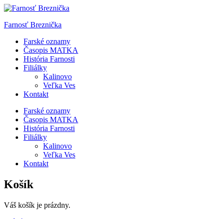
Skip
to
Farnosť Breznička
content
Farské oznamy
Časopis MATKA
História Farnosti
Filiálky
Kalinovo
Veľka Ves
Kontakt
Farské oznamy
Časopis MATKA
História Farnosti
Filiálky
Kalinovo
Veľka Ves
Kontakt
Košík
Váš košík je prázdny.