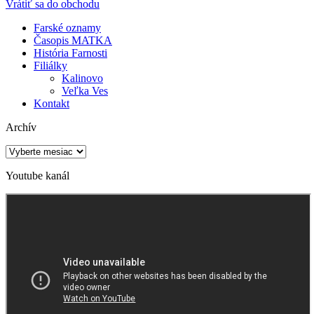
Vrátiť sa do obchodu
Farské oznamy
Časopis MATKA
História Farnosti
Filiálky
Kalinovo
Veľka Ves
Kontakt
Archív
Archív
Youtube kanál