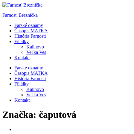
Skip
to
Farnosť Breznička
content
Farské oznamy
Časopis MATKA
História Farnosti
Filiálky
Kalinovo
Veľka Ves
Kontakt
Farské oznamy
Časopis MATKA
História Farnosti
Filiálky
Kalinovo
Veľka Ves
Kontakt
Značka:
čaputová